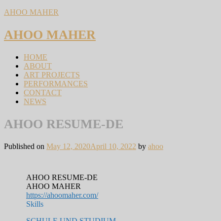
AHOO MAHER
AHOO MAHER
HOME
ABOUT
ART PROJECTS
PERFORMANCES
CONTACT
NEWS
AHOO RESUME-DE
Published on
May 12, 2020
April 10, 2022
by
ahoo
AHOO RESUME-DE
AHOO MAHER
https://ahoomaher.com/
Skills
SCHULE UND STUDIUM